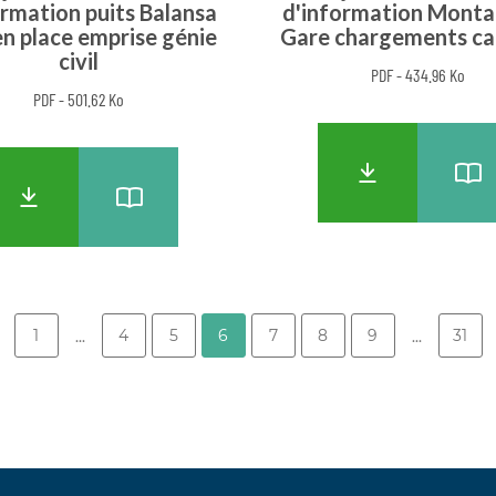
ormation puits Balansa
d'information Mont
en place emprise génie
Gare chargements c
civil
PDF - 434.96 Ko
PDF - 501.62 Ko
1
4
5
6
7
8
9
31
...
...