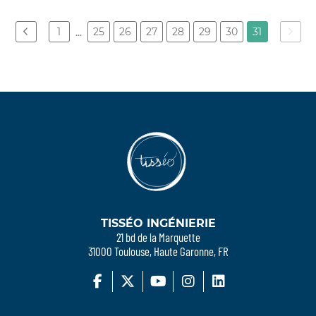
1
25
26
27
28
29
30
31
...
TISSÉO INGÉNIERIE
21 bd de la Marquette
31000 Toulouse, Haute Garonne, FR