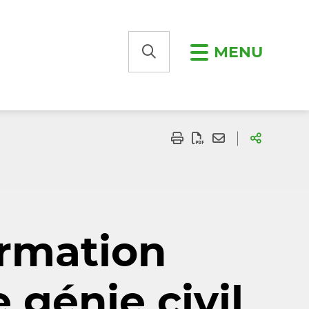
MENU
ormation
génie civil