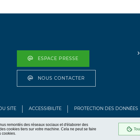
ESPACE PRESSE
NOUS CONTACTER
DU SITE
ACCESSIBILITE
PROTECTION DES DONNÉES
enus remontés des réseaux sociaux et d'élaborer des
es cookies tiers sur votre machine. Cela ne peut se faire
Tou
s cookies.