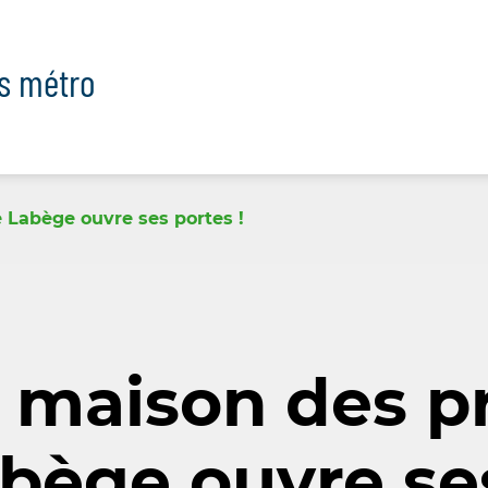
ts métro
 Labège ouvre ses portes !
 maison des pr
bège ouvre ses